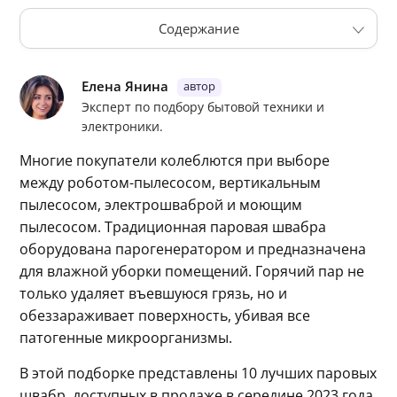
Содержание
Karcher SC 3 Upright EasyFix
Karcher SC 2 Upright EasyFix
Елена Янина
Эксперт по подбору бытовой техники и
Kitfort KT-1004
электроники.
Kitfort KT-1006
Kitfort KT-1007
Многие покупатели колеблются при выборе 
между роботом-пылесосом, вертикальным 
Black&Decker FSMH13101SM
пылесосом, электрошваброй и моющим 
Morphy Richards Supersteam Pro 720512
пылесосом. Традиционная паровая швабра 
Vileda Steam Mop
оборудована парогенератором и предназначена 
Ariete Steam Mop 4164
для влажной уборки помещений. Горячий пар не 
Cecotec HydroSteam 3030 Active 03250
только удаляет въевшуюся грязь, но и 
обеззараживает поверхность, убивая все 
Таблица сравнения
патогенные микроорганизмы.
Как выбрать
В этой подборке представлены 10 лучших паровых 
швабр, доступных в продаже в середине 2023 года. 