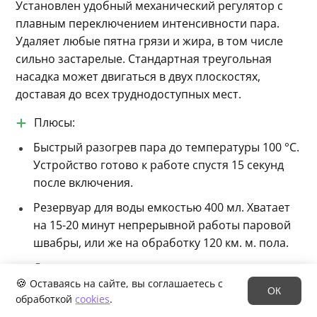
Установлен удобный механический регулятор с 
плавным переключением интенсивности пара. 
Удаляет любые пятна грязи и жира, в том числе 
сильно застарелые. Стандартная треугольная 
насадка может двигаться в двух плоскостях, 
доставая до всех труднодоступных мест.
Плюсы:
Быстрый разогрев пара до температуры 100 °C.
Устройство готово к работе спустя 15 секунд
после включения.
Резервуар для воды емкостью 400 мл. Хватает
на 15-20 минут непрерывной работы паровой
швабры, или же на обработку 120 км. м. пола.
Две сменных насадки для разных
🍪
Оставаясь на сайте, вы соглашаетесь с
поверхностей.
ОК
обработкой
cookies
.
Убивает до 99% бактерий и прочих вредных