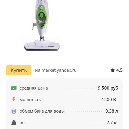
4.5
Купить
на market.yandex.ru
средняя цена
9 500 руб
мощность
1500 Вт
объем бака для воды
0.38 л
вес
2.7 кг