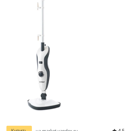
4.5
Купить
на market.yandex.ru