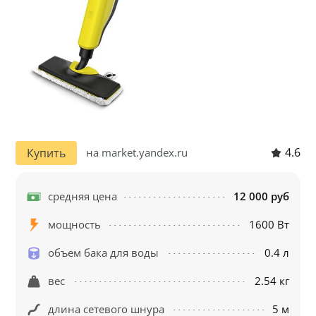
4.6
Купить
на market.yandex.ru
средняя цена
12 000 руб
мощность
1600 Вт
объем бака для воды
0.4 л
вес
2.54 кг
длина сетевого шнура
5 м