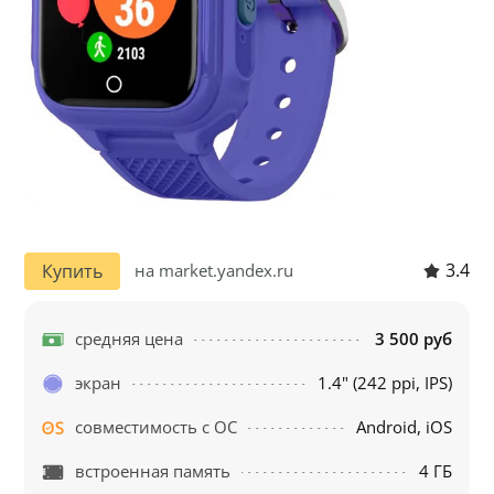
3.4
Купить
на market.yandex.ru
средняя цена
3 500 руб
экран
1.4" (242 ppi, IPS)
совместимость с ОС
Android, iOS
встроенная память
4 ГБ