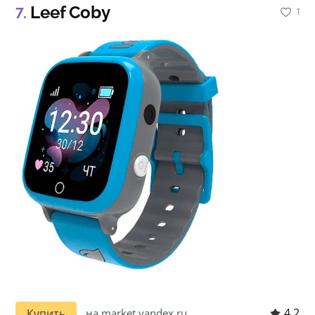
Leef Coby
1
4.2
Купить
на market.yandex.ru