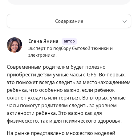
Содержание
Huawei Watch Kids 4 Pro GPS
Geozon 4G Plus
Елена Янина
Эксперт по подбору бытовой техники и
Geozon Junior
электроники.
ZTX с GPS
Smart Baby Watch KT15
Современным родителям будет полезно 
приобрести детям умные часы с GPS. Во-первых, 
Smart Baby Watch LT05
это поможет всегда следить за местонахождением 
Leef Coby
ребенка, что особенно важно, если ребенок 
Jet Kid Vision 4G
склонен уходить или теряться. Во-вторых, умные 
Aimoto Pro Tempo 4G
часы помогут родителям следить за уровнем 
Wonlex KT24S 4G
активности ребенка. Это важно как для 
физического, так и для психического здоровья.
Таблица сравнения
Как выбрать
На рынке представлено множество моделей 