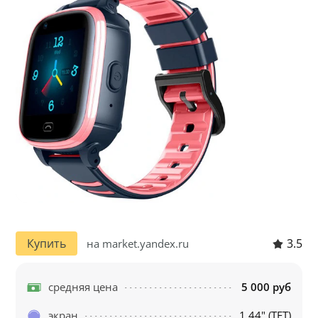
3.5
Купить
на market.yandex.ru
средняя цена
5 000 руб
экран
1.44" (TFT)