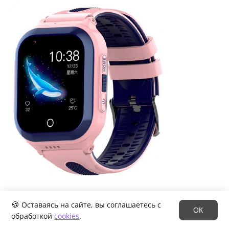
🍪
Оставаясь на сайте, вы соглашаетесь с
3.3
Купить
на market.yandex.ru
ОК
обработкой
cookies
.