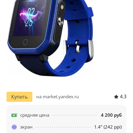
4.3
Купить
на market.yandex.ru
средняя цена
4 200 руб
экран
1.4" (242 ppi)