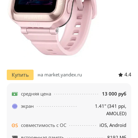
4.4
Купить
на market.yandex.ru
средняя цена
13 000 руб
экран
1.41" (341 ppi,
AMOLED)
совместимость с ОС
iOS, Android
встроенная память
8192 Мб